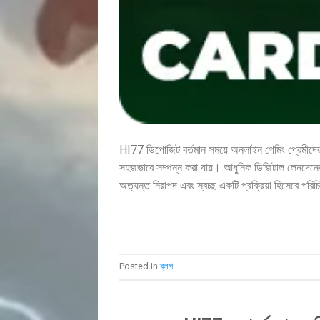
HI77 ডিপোজিট বর্তমান সময়ে অনলাইন গেমিং প্রেমীদের জন
সহজভাবে সম্পন্ন করা যায়। আধুনিক ডিজিটাল লেনদেনের
অত্যন্ত নিরাপদ এবং স্বচ্ছ একটি প্রক্রিয়া হিসেবে প
Posted in
ব্লগ