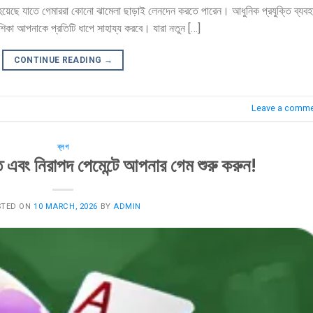
হয়েছে যাতে গেমাররা কোনো ঝামেলা ছাড়াই লেনদেন করতে পারেন। আধুনিক প্রযুক্তি ব্যবহ
েশিকা আপনাকে প্রতিটি ধাপে সাহায্য করবে। যারা নতুন […]
CONTINUE READING
→
Leave a comme
ব্লগ
এবং নিরাপদ পেমেন্টে আপনার গেম শুরু করুন!
STED ON
10 MARCH, 2026
BY
ADMIN