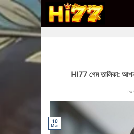
Skip
to
content
HI77 গেম তালিকা: আপনা
PO
10
Mar