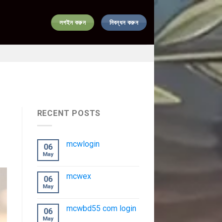
লগইন করুন
নিবন্ধন করুন
RECENT POSTS
mcwlogin
06
May
mcwex
06
May
mcwbd55 com login
06
May