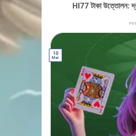
HI77 টাকা উত্তোলন: দ্র
PO
10
Mar