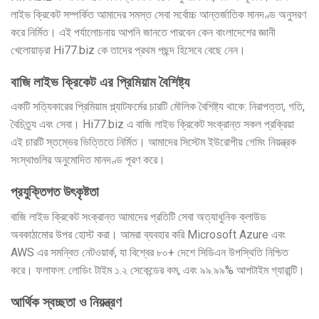
লাইভ ক্রিকেট সম্পর্কিত আমাদের সমস্ত সেবা সর্বোচ্চ আন্তর্জাতিক মানদণ্ড অনুসরণ
করে নির্মিত। এই পর্যালোচনায় আপনি জানতে পারবেন কেন বাংলাদেশের জ্ঞানী
খেলোয়াড়রা Hi77.biz কে তাদের প্রথম পছন্দ হিসেবে বেছে নেন।
বাজি লাইভ ক্রিকেট এর প্রিমিয়াম বৈশিষ্ট্য
একটি সত্যিকারের প্রিমিয়াম প্ল্যাটফর্মের চারটি মৌলিক বৈশিষ্ট্য থাকে: নিরাপত্তা, গতি,
বৈচিত্র্য এবং সেবা। Hi77.biz এ বাজি লাইভ ক্রিকেট সংক্রান্ত সকল প্রক্রিয়া
এই চারটি স্তম্ভের ভিত্তিতে নির্মিত। আমাদের সিস্টেম ইউরোপীয় গেমিং নিয়ন্ত্রক
সংস্থাগুলির অনুমোদিত মানদণ্ড পূরণ করে।
প্রযুক্তিগত উৎকৃষ্টতা
বাজি লাইভ ক্রিকেট সংক্রান্ত আমাদের প্রতিটি সেবা অত্যাধুনিক ক্লাউড
অবকাঠামোর উপর হোস্ট করা। আমরা ব্যবহার করি Microsoft Azure এবং
AWS এর সমন্বিত নেটওয়ার্ক, যা বিশ্বের ৮০+ দেশে সিডিএন উপস্থিতি নিশ্চিত
করে। ফলাফল: লোডিং টাইম ১.২ সেকেন্ডের কম, এবং ৯৯.৯৯% আপটাইম গ্যারান্টি।
আর্থিক স্বচ্ছতা ও নিয়ন্ত্রণ