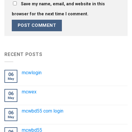
Save my name, email, and website in this
browser for the next time I comment.
RECENT POSTS
mcwlogin
06
May
mcwex
06
May
mcwbd55 com login
06
May
mcwbd55
06